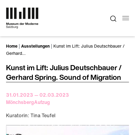
Zum Hauptinhalt springen
Sie sind hier:
Home
Ausstellungen
Kunst im Lift: Julius Deutschbauer /
Gerhard…
Kunst im Lift: Julius Deutschbauer /
Gerhard Spring. Sound of Migration
31.01.2023 — 02.03.2023
MönchsbergAufzug
Kuratorin: Tina Teufel