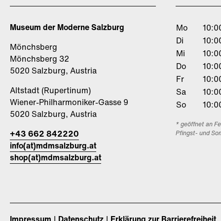
Museum der Moderne Salzburg
Mo
10:0
Di
10:0
Mönchsberg
Mi
10:0
Mönchsberg 32
Do
10:0
5020 Salzburg, Austria
Fr
10:0
Altstadt (Rupertinum)
Sa
10:0
Wiener-Philharmoniker-Gasse 9
So
10:0
5020 Salzburg, Austria
* geöffnet an F
+43 662 842220
Pfingst- und So
info(at)mdmsalzburg.at
shop(at)mdmsalzburg.at
Impressum
Datenschutz
Erklärung zur Barrierefreiheit