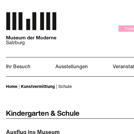
Zum Hauptinhalt springen
Tick
Ihr Besuch
Ausstellungen
Veransta
Sie sind hier:
Home
Kunstvermittlung
Schule
Kindergarten & Schule
Ausflug ins Museum