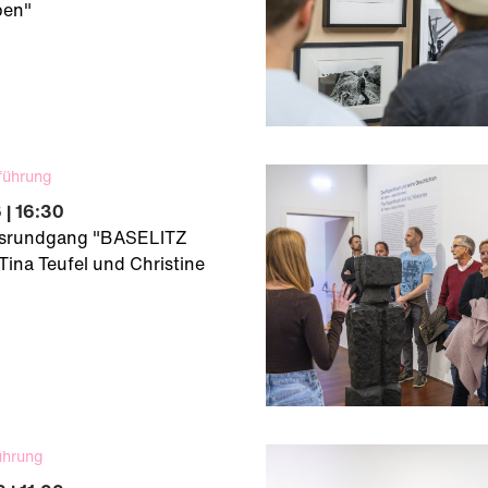
ben"
führung
 | 16:30
gsrundgang "BASELITZ
Tina Teufel und Christine
ührung