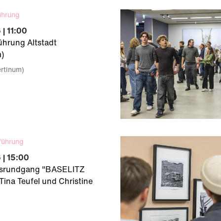
ührung
| 11:00
ührung Altstadt
)
ertinum)
führung
 | 15:00
gsrundgang "BASELITZ
Tina Teufel und Christine