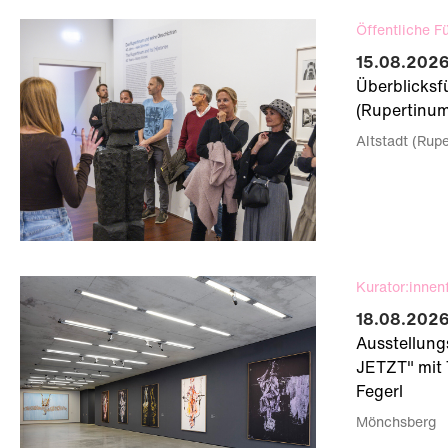
Öffentliche F
15.08.2026 
Überblicksf
(Rupertinum
Altstadt (Rup
Kurator:innen
18.08.2026
Ausstellun
JETZT" mit 
Fegerl
Mönchsberg