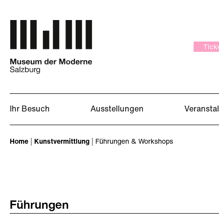
Zum Hauptinhalt springen
Tick
Ihr Besuch
Ausstellungen
Veransta
Sie sind hier:
Home
Kunstvermittlung
Führungen & Workshops
Führungen