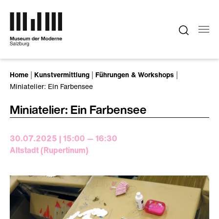
Zum Hauptinhalt springen
Sie sind hier:
Home
Kunstvermittlung
Führungen & Workshops
Miniatelier: Ein Farbensee
Miniatelier: Ein Farbensee
30.07.2025 | 15:00 — 16:30
Altstadt (Rupertinum)