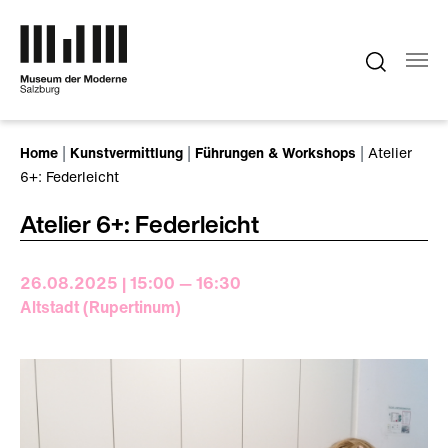
Zum Hauptinhalt springen
Sie sind hier:
Home
Kunstvermittlung
Führungen & Workshops
Atelier
6+: Federleicht
Atelier 6+: Federleicht
26.08.2025 | 15:00 — 16:30
Altstadt (Rupertinum)