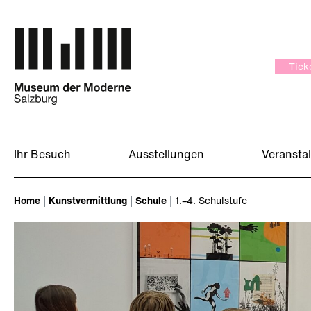
Zum Hauptinhalt springen
Tick
Ihr Besuch
Ausstellungen
Veransta
Sie sind hier:
Home
Kunstvermittlung
Schule
1.–4. Schulstufe