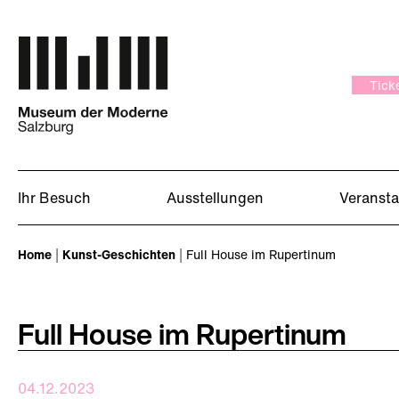
Zum Hauptinhalt springen
Tick
Ihr Besuch
Ausstellungen
Veranst
Sie sind hier:
Home
Kunst-Geschichten
Full House im Rupertinum
Full House im Rupertinum
04.12.2023