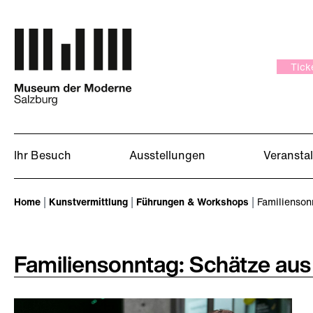
Zum Hauptinhalt springen
Tick
Ihr Besuch
Ausstellungen
Veransta
Sie sind hier:
Home
Kunstvermittlung
Führungen & Workshops
Familienson
Familiensonntag: Schätze a