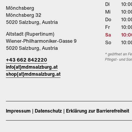
Di
10:0
Mönchsberg
Mi
10:0
Mönchsberg 32
Do
10:0
5020 Salzburg, Austria
Fr
10:0
Altstadt (Rupertinum)
Sa
10:0
Wiener-Philharmoniker-Gasse 9
So
10:0
5020 Salzburg, Austria
* geöffnet an F
+43 662 842220
Pfingst- und So
info(at)mdmsalzburg.at
shop(at)mdmsalzburg.at
Impressum
Datenschutz
Erklärung zur Barrierefreiheit