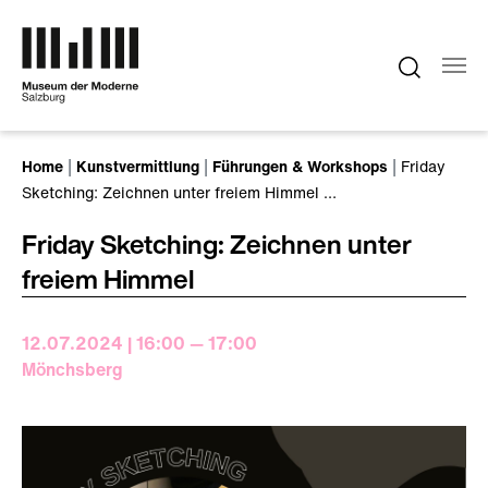
Zum Hauptinhalt springen
Sie sind hier:
Home
Kunstvermittlung
Führungen & Workshops
Friday
Sketching: Zeichnen unter freiem Himmel …
Friday Sketching: Zeichnen unter
freiem Himmel
12.07.2024 | 16:00 — 17:00
Mönchsberg