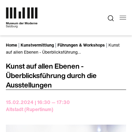
Zum Hauptinhalt springen
Sie sind hier:
Home
Kunstvermittlung
Führungen & Workshops
Kunst
auf allen Ebenen - Überblicksführung…
Kunst auf allen Ebenen -
Überblicksführung durch die
Ausstellungen
15.02.2024 | 16:30 — 17:30
Altstadt (Rupertinum)