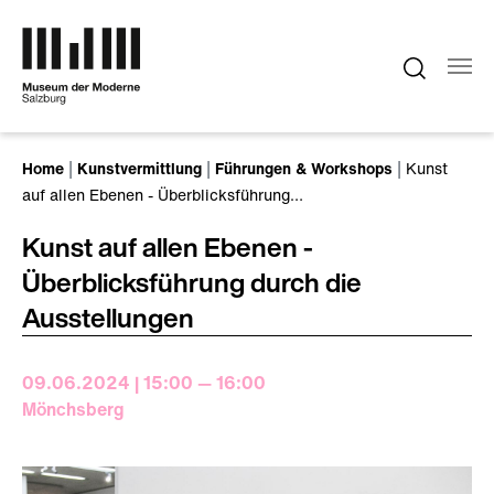
Zum Hauptinhalt springen
Sie sind hier:
Home
Kunstvermittlung
Führungen & Workshops
Kunst
auf allen Ebenen - Überblicksführung…
Kunst auf allen Ebenen -
Überblicksführung durch die
Ausstellungen
09.06.2024 | 15:00 — 16:00
Mönchsberg