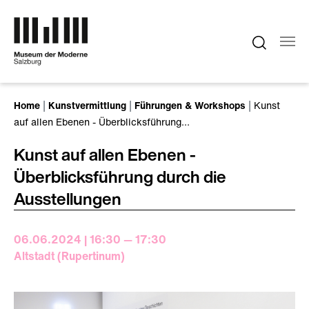
Zum Hauptinhalt springen
Sie sind hier:
Home
Kunstvermittlung
Führungen & Workshops
Kunst
auf allen Ebenen - Überblicksführung…
Kunst auf allen Ebenen -
Überblicksführung durch die
Ausstellungen
06.06.2024 | 16:30 — 17:30
Altstadt (Rupertinum)