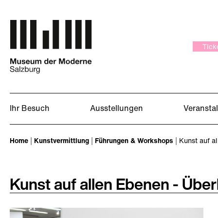
Zum Hauptinhalt springen
Tick
Ihr Besuch
Ausstellungen
Veransta
Sie sind hier:
Home
Kunstvermittlung
Führungen & Workshops
Kunst auf al
Kunst auf allen Ebenen - Übe