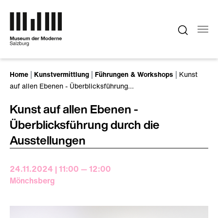
Zum Hauptinhalt springen
Sie sind hier:
Home
Kunstvermittlung
Führungen & Workshops
Kunst
auf allen Ebenen - Überblicksführung…
Kunst auf allen Ebenen -
Überblicksführung durch die
Ausstellungen
24.11.2024 | 11:00 — 12:00
Mönchsberg