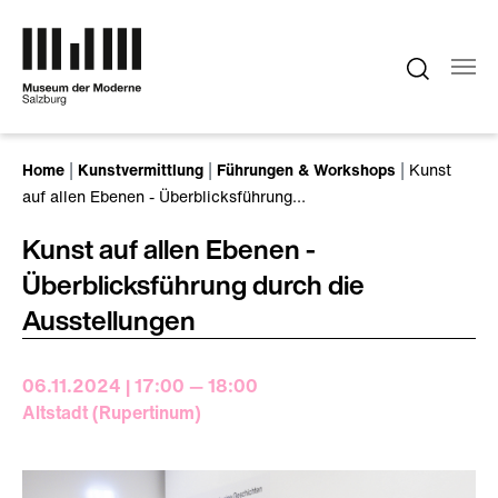
Zum Hauptinhalt springen
Sie sind hier:
Home
Kunstvermittlung
Führungen & Workshops
Kunst
auf allen Ebenen - Überblicksführung…
Kunst auf allen Ebenen -
Überblicksführung durch die
Ausstellungen
06.11.2024 | 17:00 — 18:00
Altstadt (Rupertinum)