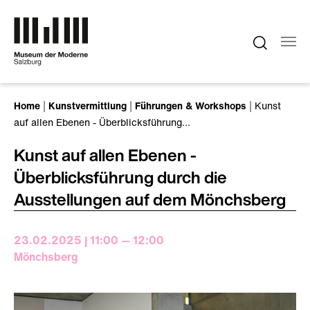
Zum Hauptinhalt springen
Sie sind hier:
Home
Kunstvermittlung
Führungen & Workshops
Kunst
auf allen Ebenen - Überblicksführung…
Kunst auf allen Ebenen -
Überblicksführung durch die
Ausstellungen auf dem Mönchsberg
23.02.2025 | 11:00 — 12:00
Mönchsberg