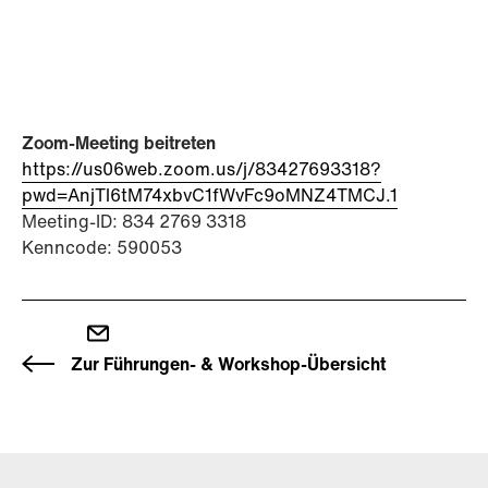
Zoom-Meeting beitreten
https://us06web.zoom.us/j/83427693318?
pwd=AnjTl6tM74xbvC1fWvFc9oMNZ4TMCJ.1
Meeting-ID: 834 2769 3318
Kenncode: 590053
Zur Führungen- & Workshop-Übersicht