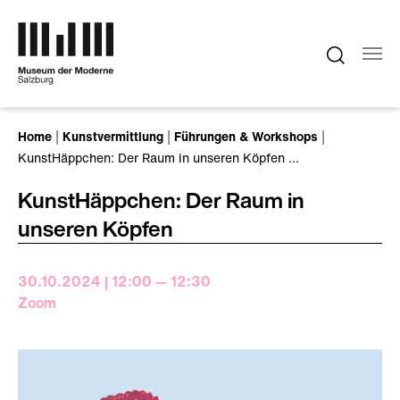
Zum Hauptinhalt springen
Sie sind hier:
Home
Kunstvermittlung
Führungen & Workshops
KunstHäppchen: Der Raum in unseren Köpfen …
KunstHäppchen: Der Raum in
unseren Köpfen
30.10.2024 | 12:00 — 12:30
Zoom