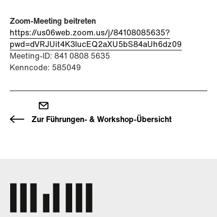
Zoom-Meeting beitreten
https://us06web.zoom.us/j/84108085635?
pwd=dVRJUit4K3lucEQ2aXU5bS84aUh6dz09
Meeting-ID: 841 0808 5635
Kenncode: 585049
Zur Führungen- & Workshop-Übersicht