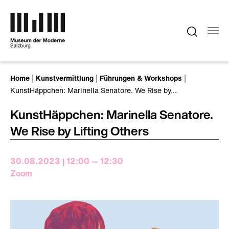
Zum Hauptinhalt springen
Sie sind hier:
Home
Kunstvermittlung
Führungen & Workshops
KunstHäppchen: Marinella Senatore. We Rise by…
KunstHäppchen: Marinella Senatore.
We Rise by Lifting Others
30.08.2023 | 12:00 — 12:30
Zoom