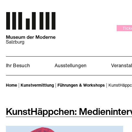
Zum Hauptinhalt springen
Tick
Ihr Besuch
Ausstellungen
Veransta
Sie sind hier:
Home
Kunstvermittlung
Führungen & Workshops
KunstHäppch
KunstHäppchen: Medieninter