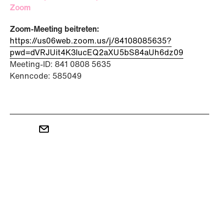
Zoom
Zoom-Meeting beitreten:
https://us06web.zoom.us/j/84108085635?
pwd=dVRJUit4K3lucEQ2aXU5bS84aUh6dz09
Meeting-ID: 841 0808 5635
Kenncode: 585049