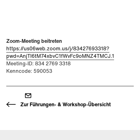
Zoom-Meeting beitreten
https://us06web.zoom.us/j/83427693318?
pwd=AnjTl6tM74xbvC1fWvFc9oMNZ4TMCJ.1
Meeting-ID: 834 2769 3318
Kenncode: 590053
Zur Führungen- & Workshop-Übersicht