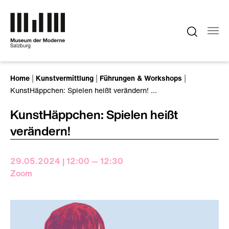
Zum Hauptinhalt springen
Sie sind hier:
Home
Kunstvermittlung
Führungen & Workshops
KunstHäppchen: Spielen heißt verändern! …
KunstHäppchen: Spielen heißt
verändern!
29.05.2024 | 12:00 — 12:30
Zoom