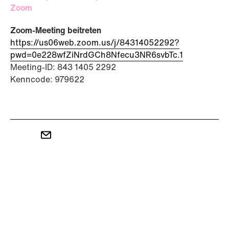
Zoom
Zoom-Meeting beitreten
https://us06web.zoom.us/j/84314052292?
pwd=0e228wfZiNrdGCh8Nfecu3NR6svbTc.1
Meeting-ID: 843 1405 2292
Kenncode: 979622