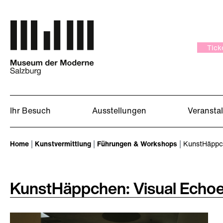
Zum Hauptinhalt springen
Tick
Ihr Besuch
Ausstellungen
Veransta
Sie sind hier:
Home
Kunstvermittlung
Führungen & Workshops
KunstHäppch
KunstHäppchen: Visual Echo