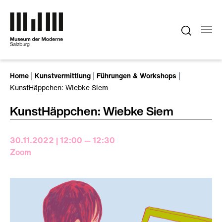
Zum Hauptinhalt springen
Sie sind hier:
Home
Kunstvermittlung
Führungen & Workshops
KunstHäppchen: Wiebke Siem
KunstHäppchen: Wiebke Siem
30.11.2022 | 12:00 — 12:30
Zoom