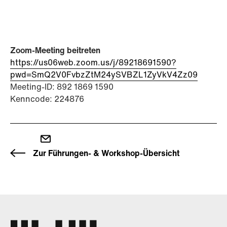
Zoom-Meeting beitreten
https://us06web.zoom.us/j/89218691590?
pwd=SmQ2V0FvbzZtM24ySVBZL1ZyVkV4Zz09
Meeting-ID: 892 1869 1590
Kenncode: 224876
Zur Führungen- & Workshop-Übersicht