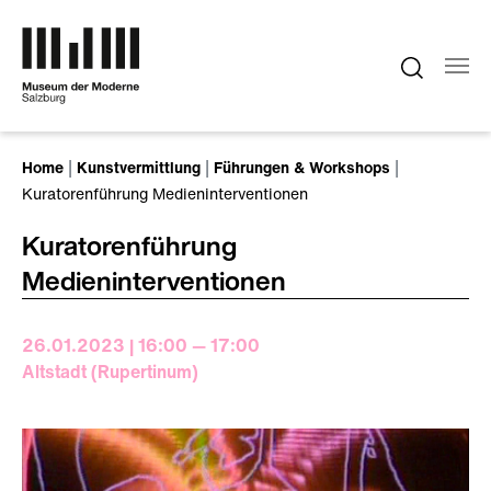
Zum Hauptinhalt springen
Sie sind hier:
Home
Kunstvermittlung
Führungen & Workshops
Kuratorenführung Medieninterventionen
Kuratorenführung
Medieninterventionen
26.01.2023 | 16:00 — 17:00
Altstadt (Rupertinum)