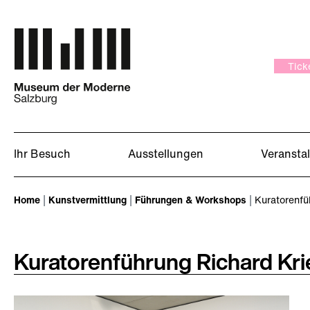
Zum Hauptinhalt springen
Tick
Ihr Besuch
Ausstellungen
Veransta
Sie sind hier:
Home
Kunstvermittlung
Führungen & Workshops
Kuratorenfü
Kuratorenführung Richard Kr