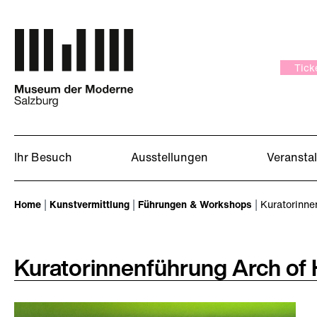
Zum Hauptinhalt springen
Tick
Ihr Besuch
Ausstellungen
Veransta
Sie sind hier:
Home
Kunstvermittlung
Führungen & Workshops
Kuratorinnen
Kuratorinnenführung Arch of 