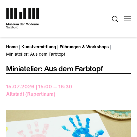
Zum Hauptinhalt springen
Sie sind hier:
Home
Kunstvermittlung
Führungen & Workshops
Miniatelier: Aus dem Farbtopf
Miniatelier: Aus dem Farbtopf
15.07.2026 | 15:00 — 16:30
Altstadt (Rupertinum)