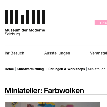
Zum Hauptinhalt springen
Tick
Ihr Besuch
Ausstellungen
Veransta
Sie sind hier:
Home
Kunstvermittlung
Führungen & Workshops
Miniatelier:
Miniatelier: Farbwolken