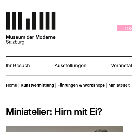
Zum Hauptinhalt springen
Tick
Ihr Besuch
Ausstellungen
Veransta
Sie sind hier:
Home
Kunstvermittlung
Führungen & Workshops
Miniatelier: 
Miniatelier: Hirn mit Ei?