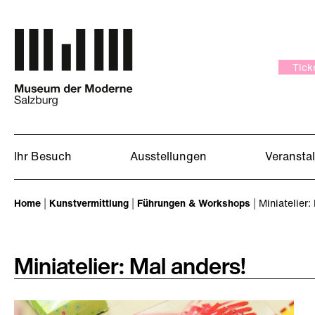
Zum Hauptinhalt springen
Tick
Ihr Besuch
Ausstellungen
Veransta
Sie sind hier:
Home
Kunstvermittlung
Führungen & Workshops
Miniatelier:
Miniatelier: Mal anders!