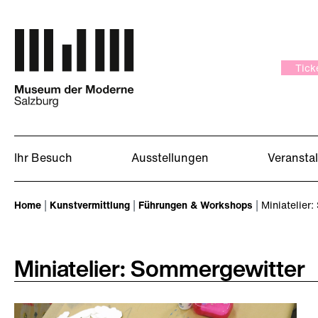
Zum Hauptinhalt springen
Tick
Ihr Besuch
Ausstellungen
Veransta
Sie sind hier:
Home
Kunstvermittlung
Führungen & Workshops
Miniatelier
Miniatelier: Sommergewitter