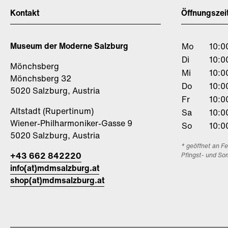
Kontakt
Öffnungszei
Museum der Moderne Salzburg
Mo
10:0
Di
10:0
Mönchsberg
Mi
10:0
Mönchsberg 32
Do
10:0
5020 Salzburg, Austria
Fr
10:0
Altstadt (Rupertinum)
Sa
10:0
Wiener-Philharmoniker-Gasse 9
So
10:0
5020 Salzburg, Austria
* geöffnet an F
+43 662 842220
Pfingst- und So
info(at)mdmsalzburg.at
shop(at)mdmsalzburg.at