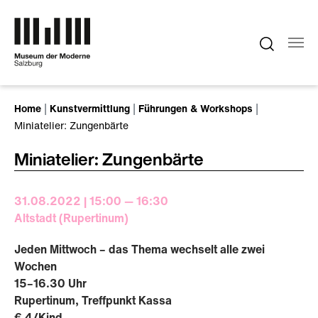
Zum Hauptinhalt springen
Sie sind hier:
Home
Kunstvermittlung
Führungen & Workshops
Miniatelier: Zungenbärte
Miniatelier: Zungenbärte
31.08.2022 | 15:00 — 16:30
Altstadt (Rupertinum)
Jeden Mittwoch – das Thema wechselt alle zwei
Wochen
15–16.30 Uhr
Rupertinum, Treffpunkt Kassa
€ 4/Kind