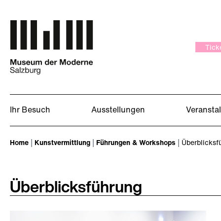
Zum Hauptinhalt springen
Tick
Ihr Besuch
Ausstellungen
Veransta
Sie sind hier:
Home
Kunstvermittlung
Führungen & Workshops
Überblicksf
Überblicksführung