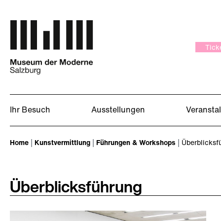
Zum Hauptinhalt springen
Tick
Ihr Besuch
Ausstellungen
Veransta
Sie sind hier:
Home
Kunstvermittlung
Führungen & Workshops
Überblicksf
Überblicksführung