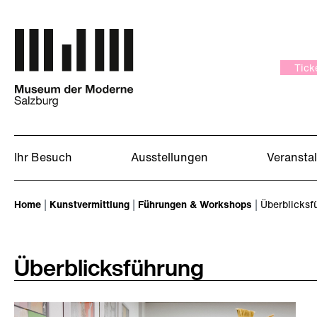
Zum Hauptinhalt springen
Tick
Ihr Besuch
Ausstellungen
Veransta
Sie sind hier:
Home
Kunstvermittlung
Führungen & Workshops
Überblicksf
Überblicksführung