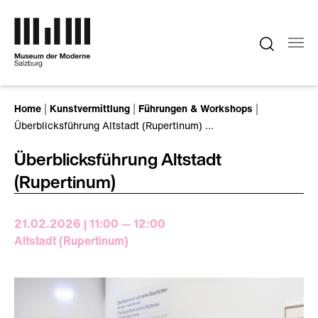
Zum Hauptinhalt springen
Sie sind hier:
Home
Kunstvermittlung
Führungen & Workshops
Überblicksführung Altstadt (Rupertinum) …
Überblicksführung Altstadt
(Rupertinum)
21.02.2026 | 11:00 — 12:00
Altstadt (Rupertinum)