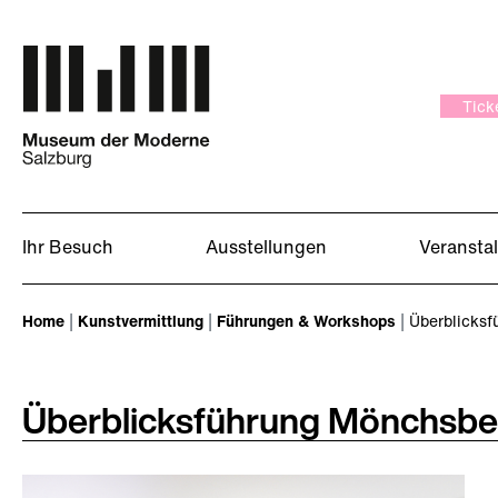
Zum Hauptinhalt springen
Tick
Ihr Besuch
Ausstellungen
Veransta
Sie sind hier:
Home
Kunstvermittlung
Führungen & Workshops
Überblicksf
Überblicksführung Mönchsbe