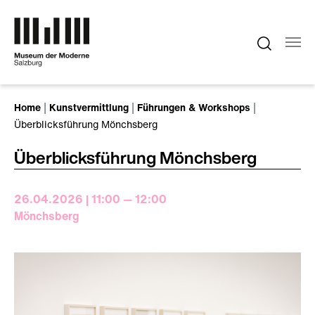
Zum Hauptinhalt springen
Sie sind hier:
Home
Kunstvermittlung
Führungen & Workshops
Überblicksführung Mönchsberg
Überblicksführung Mönchsberg
26.04.2026 | 11:00 — 12:00
Mönchsberg