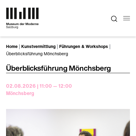
Zum Hauptinhalt springen
Sie sind hier:
Home
Kunstvermittlung
Führungen & Workshops
Überblicksführung Mönchsberg
Überblicksführung Mönchsberg
02.08.2026 | 11:00 — 12:00
Mönchsberg