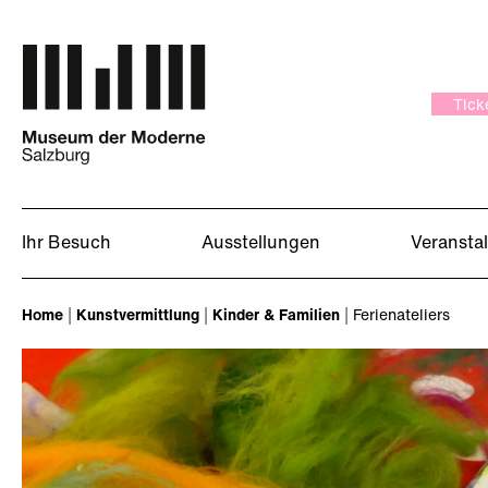
Zum Hauptinhalt springen
Tick
Ihr Besuch
Ausstellungen
Veransta
Sie sind hier:
Home
Kunstvermittlung
Kinder & Familien
Ferienateliers