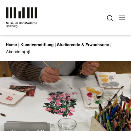
Zum Hauptinhalt springen
Sie sind hier:
Home
Kunstvermittlung
Studierende & Erwachsene
Abendma(h)l