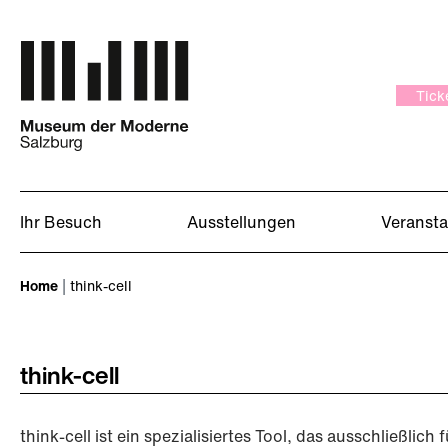
Zum Hauptinhalt springen
Tick
Ihr Besuch
Ausstellungen
Veranst
Sie sind hier:
Home
think-cell
think-cell
think-cell ist ein spezialisiertes Tool, das ausschließli