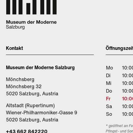
Kontakt
Öffnungszei
Museum der Moderne Salzburg
Mo
10:0
Di
10:0
Mönchsberg
Mi
10:0
Mönchsberg 32
Do
10:0
5020 Salzburg, Austria
Fr
10:0
Altstadt (Rupertinum)
Sa
10:0
Wiener-Philharmoniker-Gasse 9
So
10:0
5020 Salzburg, Austria
* geöffnet an F
+43 662 842220
Pfingst- und So