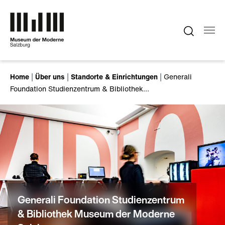
Zum Hauptinhalt springen
Sie sind hier:
Home
Über uns
Standorte & Einrichtungen
Generali
Foundation Studienzentrum & Bibliothek…
Generali Foundation Studienzentrum
& Bibliothek Museum der Moderne