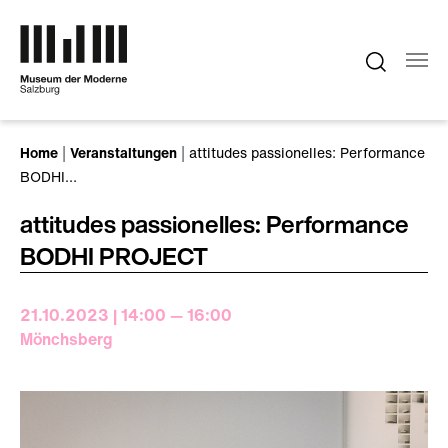
Zum Hauptinhalt springen
Sie sind hier:
Home
Veranstaltungen
attitudes passionelles: Performance
BODHI…
attitudes passionelles: Performance
BODHI PROJECT
21.10.2023 | 14:00 — 16:00
Mönchsberg