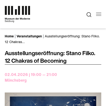
Zum Hauptinhalt springen
Sie sind hier:
Home
Veranstaltungen
Ausstellungseröffnung: Stano Filko.
12 Chakras…
Ausstellungseröffnung: Stano Filko.
12 Chakras of Becoming
02.04.2026 | 19:00 — 21:00
Mönchsberg