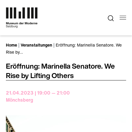
Zum Hauptinhalt springen
Sie sind hier:
Home
Veranstaltungen
Eröffnung: Marinella Senatore. We
Rise by…
Eröffnung: Marinella Senatore. We
Rise by Lifting Others
21.04.2023 | 19:00 — 21:00
Mönchsberg