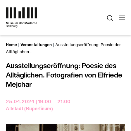
Zum Hauptinhalt springen
Sie sind hier:
Home
Veranstaltungen
Ausstellungseröffnung: Poesie des
Alltäglichen.…
Ausstellungseröffnung: Poesie des
Alltäglichen. Fotografien von Elfriede
Mejchar
25.04.2024 | 19:00 — 21:00
Altstadt (Rupertinum)