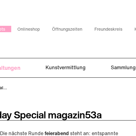
ets
Onlineshop
Öffnungszeiten
Freundeskreis
altungen
Kunstvermittlung
Sammlung
ial…
hday Special magazin53a
Die nächste Runde
feierabend
steht an: entspannte