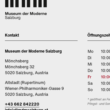
Kontakt
Öffnungszei
Museum der Moderne Salzburg
Mo
10:0
Di
10:0
Mönchsberg
Mi
10:0
Mönchsberg 32
Do
10:0
5020 Salzburg, Austria
Fr
10:0
Altstadt (Rupertinum)
Sa
10:0
Wiener-Philharmoniker-Gasse 9
So
10:0
5020 Salzburg, Austria
* geöffnet an F
+43 662 842220
Pfingst- und So