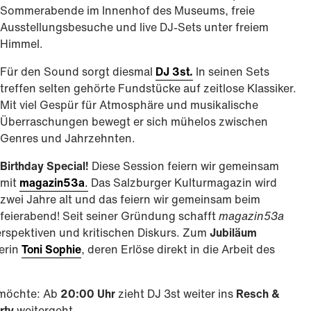
Sommerabende im Innenhof des Museums, freie
Ausstellungsbesuche und live DJ-Sets unter freiem
Himmel.
Für den Sound sorgt diesmal
DJ 3st.
In seinen Sets
treffen selten gehörte Fundstücke auf zeitlose Klassiker.
Mit viel Gespür für Atmosphäre und musikalische
Überraschungen bewegt er sich mühelos zwischen
Genres und Jahrzehnten.
Birthday Special!
Diese Session feiern wir gemeinsam
mit
magazin53a
.
Das Salzburger Kulturmagazin wird
zwei Jahre alt und das feiern wir gemeinsam beim
feierabend! Seit seiner Gründung schafft
magazin53a
rspektiven und kritischen Diskurs. Zum
Jubiläum
erin
Toni Sophie
, deren Erlöse direkt in die Arbeit des
 möchte: Ab
20:00 Uhr
zieht DJ 3st weiter ins
Resch &
rty
weitergeht.