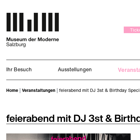
Zum Hauptinhalt springen
Tick
Ihr Besuch
Ausstellungen
Veranst
Sie sind hier:
Home
Veranstaltungen
feierabend mit DJ 3st & Birthday Spec
feierabend mit DJ 3st & Birt