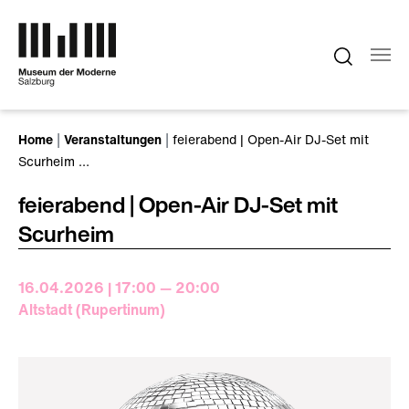
Zum Hauptinhalt springen
Sie sind hier:
Home
Veranstaltungen
feierabend | Open-Air DJ-Set mit
Scurheim …
feierabend | Open-Air DJ-Set mit
Scurheim
16.04.2026 | 17:00 — 20:00
Altstadt (Rupertinum)