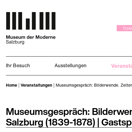
Zum Hauptinhalt springen
Tick
Ihr Besuch
Ausstellungen
Veranst
Sie sind hier:
Home
Veranstaltungen
Museumsgespräch: Bilderwende. Zeite
Museumsgespräch: Bilderwend
Salzburg (1839-1878) | Gasts