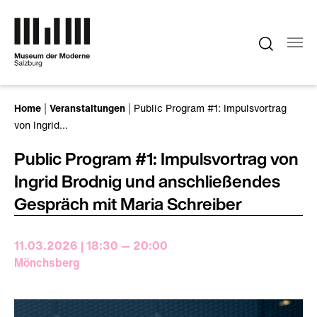
Zum Hauptinhalt springen
Sie sind hier:
Home
Veranstaltungen
Public Program #1: Impulsvortrag
von Ingrid…
Public Program #1: Impulsvortrag von
Ingrid Brodnig und anschließendes
Gespräch mit Maria Schreiber
11.03.2026 | 18:30 — 20:00
Mönchsberg